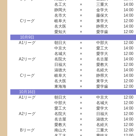
名工大
×
三重大
14:00
静岡大
×
金学大
14:00
名市大
×
藤保大
14:00
Cリーグ
岐阜大
×
東学大
12:00
名大医
×
静県大
14:00
愛知大
×
愛学歯
12:00
10月9日
A1リーグ
朝日大
×
中部大
12:00
中京大
×
愛工大
14:00
名城大
×
愛学大
12:00
A2リーグ
名院大
×
名古屋
14:00
日福大
×
愛教大
12:00
淑徳大
×
名経大
14:00
Cリーグ
岐阜大
×
静県大
14:00
名大医
×
東学大
12:00
東海海
×
愛学歯
12:00
10月16日
A1リーグ
朝日大
×
中京大
12:00
中部大
×
名城大
12:00
愛工大
×
愛学大
14:00
A2リーグ
名院大
×
日福大
12:00
名古屋
×
淑徳大
14:00
愛教大
×
名経大
12:00
Bリーグ
南山大
×
三重大
12:00
名工大
×
豊技大
12:00