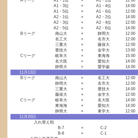
Aリーグ
A1・1位
×
A1・2位
12:00
A1・3位
×
A1・4位
14:00
A1・5位
×
A1・6位
12:00
A2・1位
×
A2・2位
14:00
A2・3位
×
A2・4位
12:00
A2・5位
×
A2・6位
14:00
Bリーグ
南山大
×
静岡大
12:00
名工大
×
名市大
12:00
三重大
×
藤保大
12:00
豊技大
×
金学大
13:00
Cリーグ
岐阜大
×
東海海
15:00
名大医
×
愛知大
14:00
静県大
×
愛学歯
14:00
11月13日
Bリーグ
南山大
×
名工大
12:00
静岡大
×
名市大
12:00
三重大
×
豊技大
14:00
藤保大
×
金学大
12:00
Cリーグ
岐阜大
×
名大医
14:00
東海海
×
愛知大
14:00
静県大
×
東学大
12:00
11月20日
入れ替え戦
B-7
×
C-2
B-8
×
C-1