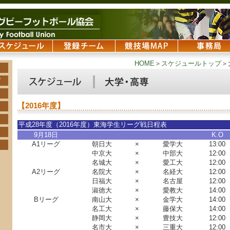
HOME
＞
スケジュールトップ
＞
【2016年度】
平成28年度（2016年度）東海学生リーグ戦日程表
9月18日
K.O
A1リーグ
朝日大
×
愛学大
13:00
中京大
×
中部大
12:00
名城大
×
愛工大
12:00
A2リーグ
名院大
×
名経大
12:00
日福大
×
名古屋
12:00
淑徳大
×
愛教大
14:00
Bリーグ
南山大
×
金学大
14:00
名工大
×
藤保大
14:00
静岡大
×
豊技大
12:00
名市大
×
三重大
12:00