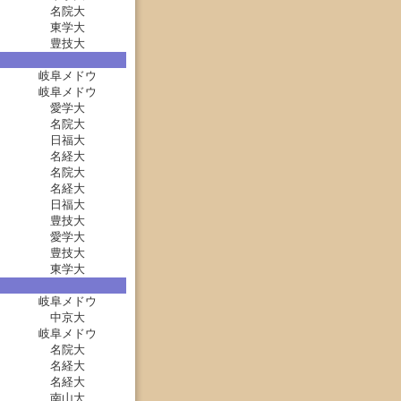
名院大
東学大
豊技大
岐阜メドウ
岐阜メドウ
愛学大
名院大
日福大
名経大
名院大
名経大
日福大
豊技大
愛学大
豊技大
東学大
岐阜メドウ
中京大
岐阜メドウ
名院大
名経大
名経大
南山大