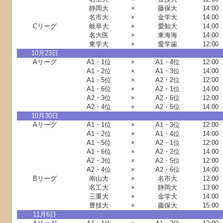
静岡大
×
藤保大
14:00
名市大
×
金学大
14:00
Cリーグ
岐阜大
×
愛知大
14:00
名大医
×
東海海
14:00
東学大
×
愛学歯
12:00
10月23日
Aリーグ
A1・1位
×
A1・4位
12:00
A1・2位
×
A1・3位
14:00
A1・5位
×
A2・2位
12:00
A1・6位
×
A2・1位
14:00
A2・3位
×
A2・6位
12:00
A2・4位
×
A2・5位
14:00
10月30日
Aリーグ
A1・1位
×
A1・3位
12:00
A1・2位
×
A1・4位
14:00
A1・5位
×
A2・1位
12:00
A1・6位
×
A2・2位
14:00
A2・3位
×
A2・5位
12:00
A2・4位
×
A2・6位
14:00
Bリーグ
南山大
×
名市大
12:00
名工大
×
静岡大
13:00
三重大
×
金学大
14:00
豊技大
×
藤保大
15:00
11月6日