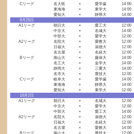
Cリーグ
名大医
×
愛学歯
14:00
東海海
×
東学大
14:00
愛知大
×
静県大
14:00
9月25日
A1リーグ
朝日大
×
愛工大
12:00
中京大
×
名城大
14:00
中部大
×
愛学大
12:00
A2リーグ
名院大
×
愛教大
12:00
日福大
×
淑徳大
12:00
名古屋
×
名経大
12:00
Bリーグ
南山大
×
藤保大
14:00
名工大
×
金学大
14:00
静岡大
×
三重大
14:00
名市大
×
豊技大
12:00
Cリーグ
岐阜大
×
愛学歯
14:00
東海海
×
静県大
14:00
愛知大
×
東学大
12:00
10月2日
A1リーグ
朝日大
×
名城大
12:00
中京大
×
愛学大
12:00
中部大
×
愛工大
14:00
A2リーグ
名院大
×
淑徳大
12:00
日福大
×
名経大
12:00
名古屋
×
愛教大
14:00
Bリーグ
南山大
×
豊技大
12:00