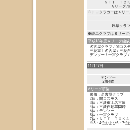
ＮＴＴ ＴＯ
Ａリーグ7
※トヨタラガーはＡリ
岐阜クラ
※岐阜クラブはＢリーグ
平成18年度Ａリーグ編成
名古屋クラブ / 関コス
三菱重工名古屋 / 三菱
デンソー / 一宮クラブ 
11月27日
デンソー
2勝4敗
Aリーグ順位
優勝：名古屋クラブ
2位：関コスモス
3位：三菱重工名古屋
4位：三菱自動車岡崎
5位：デンソー
6位：一宮クラブ
7位：ＮＴＴ ＴＯＫＡ
※3・4位および6・7