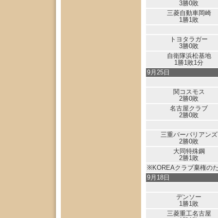
3勝0敗
三菱自動車岡崎
1勝1敗
トヨタラガー
3勝0敗
自衛隊浜松基地
1勝1敗1分
9月25日
関コスモス
2勝0敗
名古屋クラブ
2勝0敗
三重バーバリアンズ
2勝0敗
大同特殊鋼
2勝1敗
※KOREAクラブ棄権の
9月18日
デンソー
1勝1敗
三菱重工名古屋