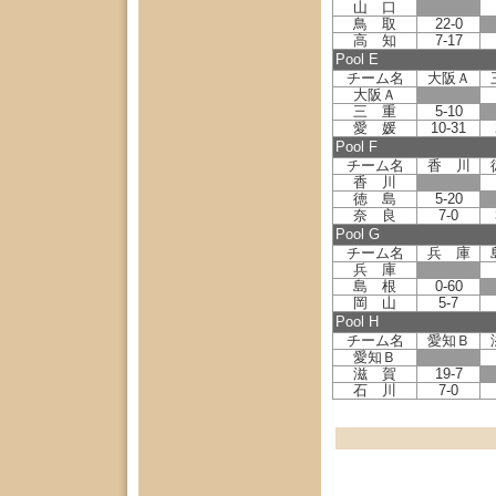
山 口
鳥 取
22-0
高 知
7-17
Pool E
チーム名
大阪Ａ
大阪Ａ
三 重
5-10
愛 媛
10-31
Pool F
チーム名
香 川
香 川
徳 島
5-20
奈 良
7-0
Pool G
チーム名
兵 庫
兵 庫
島 根
0-60
岡 山
5-7
Pool H
チーム名
愛知Ｂ
愛知Ｂ
滋 賀
19-7
石 川
7-0