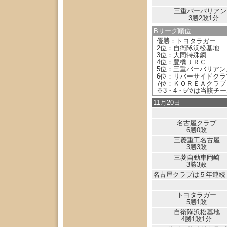
三重バーバリアン
3勝2敗1分
Bリーグ順位
優勝：トヨタラガー
2位：自衛隊浜松基地
3位：大同特殊鋼
4位：豊橋ＪＲＣ
5位：三重バーバリアン
6位：リバーサイドクラ
7位：ＫＯＲＥＡクラブ
※3・4・5位は当該チ
11月20日
名古屋クラブ
6勝0敗
三菱重工名古屋
3勝3敗
三菱自動車岡崎
3勝3敗
名古屋クラブは５年連続
トヨタラガー
5勝1敗
自衛隊浜松基地
4勝1敗1分