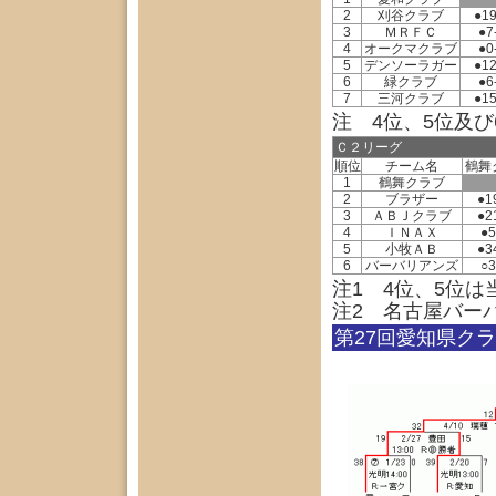
2
刈谷クラブ
●19
3
ＭＲＦＣ
●7
4
オークマクラブ
●0
5
デンソーラガー
●12
6
緑クラブ
●6
7
三河クラブ
●15
注 4位、5位及
Ｃ２リーグ
順位
チーム名
鶴舞
1
鶴舞クラブ
2
ブラザー
●1
3
ＡＢＪクラブ
●2
4
ＩＮＡＸ
●5
5
小牧ＡＢ
●3
6
バーバリアンズ
○3
注1 4位、5位
注2 名古屋バー
第27回愛知県ク