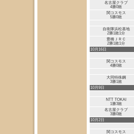
名古屋クラブ
4勝0敗
関コスモス
5勝0敗
自衛隊浜松基地
2勝1敗1分
豊橋ＪＲＣ
2勝1敗1分
10月16日
関コスモス
4勝0敗
大同特殊鋼
3勝1敗
10月9日
NTT TOKAI
1勝3敗
名古屋クラブ
3勝0敗
10月2日
関コスモス