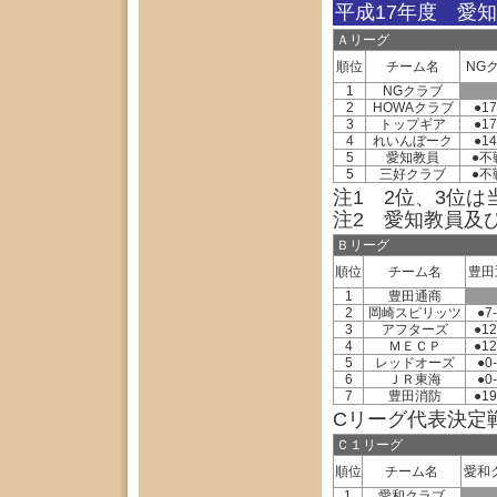
平成17年度 愛
Ａリーグ
順位
チーム名
NG
1
NGクラブ
2
HOWAクラブ
●17
3
トップギア
●17
4
れいんぼーク
●14
5
愛知教員
●不
5
三好クラブ
●不
注1 2位、3位
注2 愛知教員及
Ｂリーグ
順位
チーム名
豊田
1
豊田通商
2
岡崎スピリッツ
●7
3
アフターズ
●12
4
ＭＥＣＰ
●12
5
レッドオーズ
●0
6
ＪＲ東海
●0
7
豊田消防
●19
Cリーグ代表決定戦
Ｃ１リーグ
順位
チーム名
愛和
1
愛和クラブ