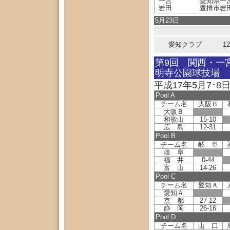
一宮
愛知県一
岩田
豊橋市岩
5月23日
愛知クラブ
1
第9回 関西・一
明寺公園球技場
平成17年5月7･8
Pool A
チーム名
大阪Ｂ
大阪Ｂ
和歌山
15-10
広 島
12-31
Pool B
チーム名
岐 阜
岐 阜
福 井
0-44
富 山
14-26
Pool C
チーム名
愛知Ａ
愛知Ａ
京 都
27-12
静 岡
26-16
Pool D
チーム名
山 口