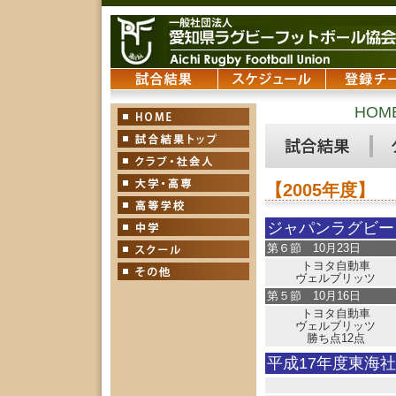
HOM
【2005年度】
ジャパンラグビー
第６節 10月23日
トヨタ自動車
ヴェルブリッツ
第５節 10月16日
トヨタ自動車
ヴェルブリッツ
勝ち点12点
平成17年度東海