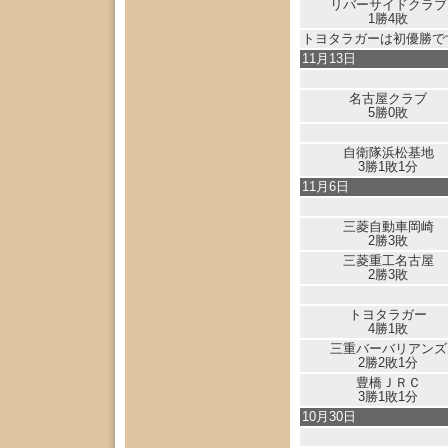
リバーサイドクラブ
1勝4敗
トヨタラガーは初優勝で
11月13日
名古屋クラブ
5勝0敗
自衛隊浜松基地
3勝1敗1分
11月6日
三菱自動車岡崎
2勝3敗
三菱重工名古屋
2勝3敗
トヨタラガー
4勝1敗
三重バーバリアンズ
2勝2敗1分
豊橋ＪＲＣ
3勝1敗1分
10月30日