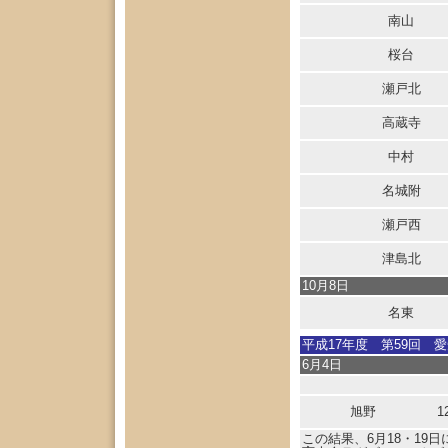
南山
桜台
瀬戸北
高蔵寺
中村
名城附
瀬戸西
津島北
10月8日
名東
平成17年度 第59回 
6月4日
旭野
1
この結果、6月18・19