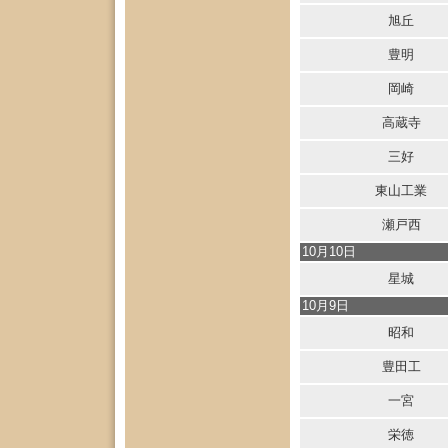
旭丘
豊明
岡崎
高蔵寺
三好
東山工業
瀬戸西
10月10日
星城
10月9日
昭和
豊田工
一宮
栄徳