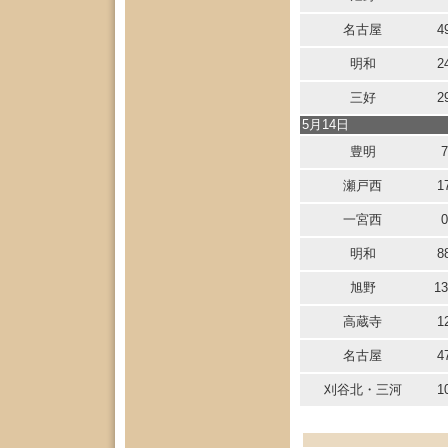
名古屋
4
明和
2
三好
2
5月14日
豊明
7
瀬戸西
1
一宮西
0
明和
8
旭野
13
高蔵寺
1
名古屋
4
刈谷北・三河
1