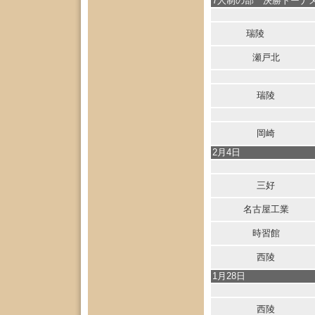
7人制の部 決勝トーナ
瑞陵
瀬戸北
瑞陵
岡崎
2月4日
三好
名古屋工業
時習館
西陵
1月28日
西陵