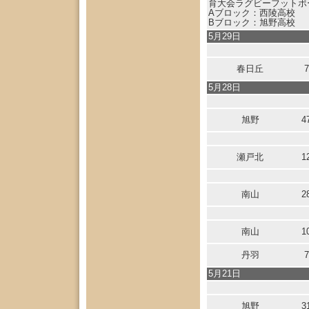
育大会ラグビーフットボ
Aブロック：西陵高校
Bブロック：旭野高校
5月29日
春日丘
7
5月28日
旭野
4
瀬戸北
1
南山
2
南山
1
丹羽
7
5月21日
旭野
3