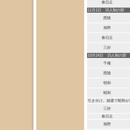
春日丘
11月1日 15人制の部
西陵
旭野
春日丘
三好
10月24日 15人制の部
千種
西陵
明和
昭和
引き分け。抽選で昭和が
三好
春日丘
旭野