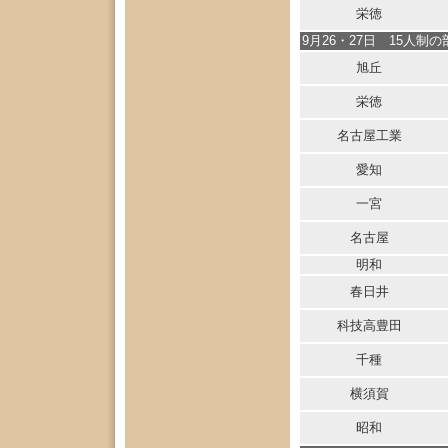
栄徳
9月26・27日 15人制の
旭丘
栄徳
名古屋工業
愛知
一宮
名古屋
明和
春日井
科技高豊田
千種
横須賀
昭和