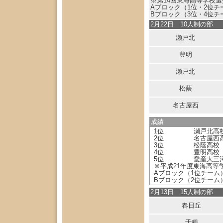
※第14回東海高等学校
Aブロック（1位・2位
Bブロック（3位・4位
2月22日 10人制の部
瀬戸北
豊明
瀬戸北
松蔭
名古屋西
成績
1位
瀬戸北高
2位
名古屋西
3位
松蔭高校
4位
豊明高校
5位
愛産大三
※平成21年度東海高等
Aブロック（1位チーム
Bブロック（2位チーム
2月13日 15人制の部
春日丘
千種