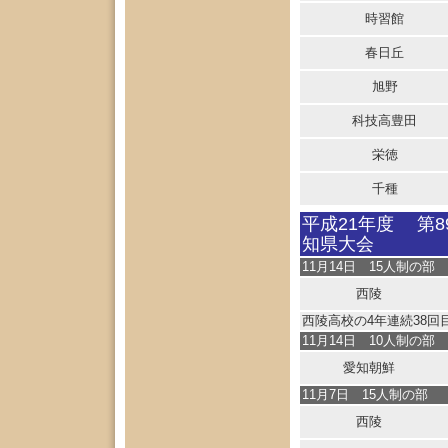
時習館
春日丘
旭野
科技高豊田
栄徳
千種
平成21年度 第
知県大会
11月14日 15人制の部
西陵
西陵高校の4年連続38回
11月14日 10人制の部
愛知朝鮮
11月7日 15人制の部
西陵