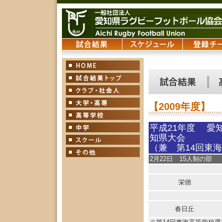
【2009年度】
平成21年度 愛
知県大会
（兼 第14回東
2月22日 15人制の部
栄徳
春日丘