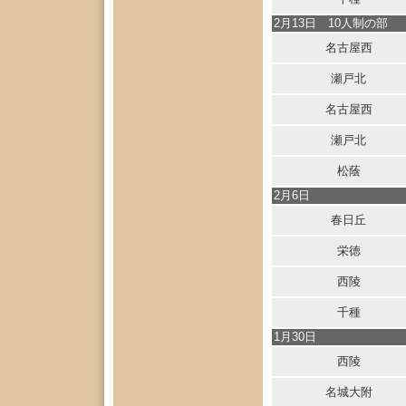
2月13日 10人制の部
名古屋西
瀬戸北
名古屋西
瀬戸北
松蔭
2月6日
春日丘
栄徳
西陵
千種
1月30日
西陵
名城大附