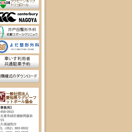
一般社団法人
愛知県ラグビーフ
ットボール協会
【事務局】
458-0910
名古屋市緑区桶狭間森前
215
大久保誠気付
EL（052）883-8932