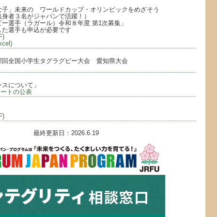
女子」未来の ワールドカップ・オリンピックをめざそう
出身者３名がジャパンで活躍！）
ー選手（ラガール）令和８年度 第1次募集」
をした選手も申込が必要です
)
el)
22回全国小学生タグラグビー大会 愛知県大会
ンスについて」
シートの公表
)
最終更新日：2026.6.19